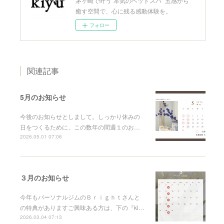
茅ヶ崎で叶う”本気のヘッドスパ” 五感から
癒す空間で、心に残る感動体験を。
フォロー
関連記事
5月のお知らせ
今後のお知らせとしまして。しっかり休みの
日をつくるために、この数年の間週１のお…
2026.05.01 07:06
３月のお知らせ
今年もパーソナルジムのＢｒｉｇｈｔさんと
の特典がありますご興味ある方は、下の『ki…
2026.03.04 07:13