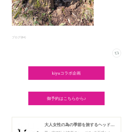
ブログ
(
84
)
kiyuコラボ企画
御予約はこちらから♪
大人女性の為の季節を旅するヘッドスパ