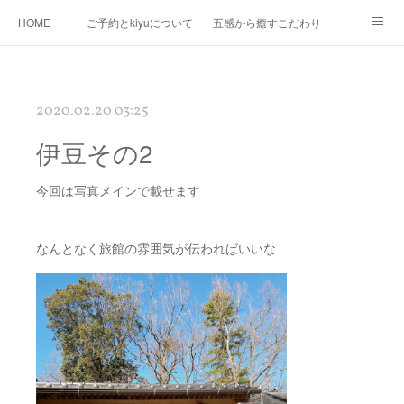
HOME
ご予約とkiyuについて
五感から癒すこだわり
Ｍｅｎｕ
Map
プロフィール
kiyuコラボ企画
2020.02.20 03:25
伊豆その2
今回は写真メインで載せます
なんとなく旅館の雰囲気が伝わればいいな