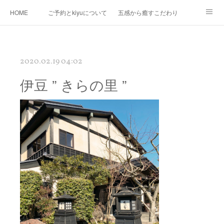
HOME
ご予約とkiyuについて
五感から癒すこだわり
Ｍｅｎｕ
Map
プロフィール
kiyuコラボ企画
2020.02.19 04:02
伊豆 ” きらの里 ”