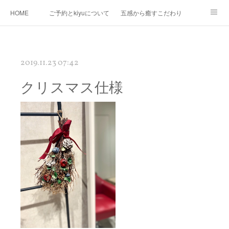
HOME
ご予約とkiyuについて
五感から癒すこだわり
Ｍｅｎｕ
Map
プロフィール
kiyuコラボ企画
2019.11.23 07:42
クリスマス仕様