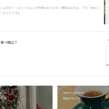
ジムのＢｒｉｇｈｔさんとの特典がありますご興味ある方は、下の『kiyuコ
ンからどうぞ♪
い食べ物は？
 07:42
2019.11.22 00:00
ス仕様
kiyuのカップ