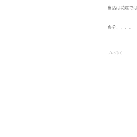
当店は花屋で
多分、、、。
ブログ
(
84
)