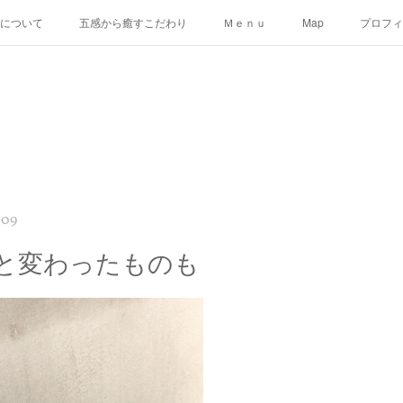
uについて
五感から癒すこだわり
Ｍｅｎｕ
Map
プロフィ
:09
と変わったものも