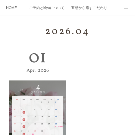
HOME
ご予約とkiyuについて
五感から癒すこだわり
Ｍｅｎｕ
Map
プロフィール
kiyuコラボ企画
2026
.
04
01
Apr
2026