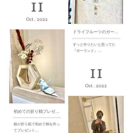
11
Oct
2022
ドライフルーツのガーランド♪
ずっと作りたいと思ってた
『ガーランド』…
11
Oct
2022
初めての折り鶴プレゼント♪
娘が折り紙で初めて鶴を作っ
てプレゼント…