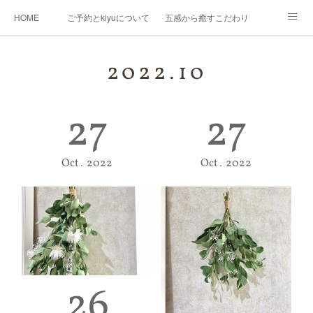
HOME
ご予約とkiyuについて
五感から癒すこだわり
Ｍｅｎｕ
Map
プロフィール
kiyuコラボ企画
2022
.
10
27
27
Oct
2022
Oct
2022
26