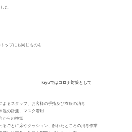
ました
のトップにも同じものを
kiyuではコロナ対策として
によるスタッフ、お客様の手指及び衣服の消毒
体温の計測、マスク着用
向からの換気
わるごとに席やクッション、触れたところの消毒作業