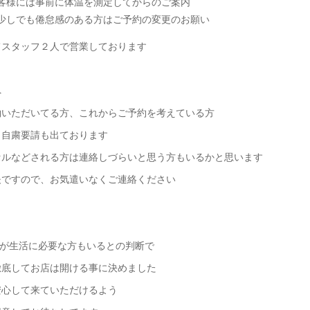
客様には事前に体温を測定してからのご案内
少しでも倦怠感のある方はご予約の変更のお願い
てスタッフ２人で営業しております
へ
約いただいてる方、これからご予約を考えている方
、自粛要請も出ております
セルなどされる方は連絡しづらいと思う方もいるかと思います
夫ですので、お気遣いなくご連絡ください
yuが生活に必要な方もいるとの判断で
徹底してお店は開ける事に決めました
安心して来ていただけるよう