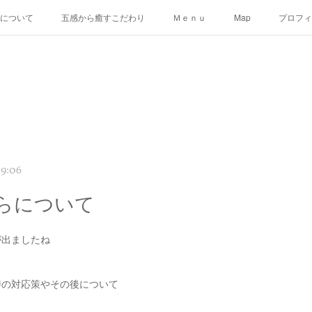
uについて
五感から癒すこだわり
Ｍｅｎｕ
Map
プロフィ
9:06
らについて
が出ましたね
時の対応策やその後について