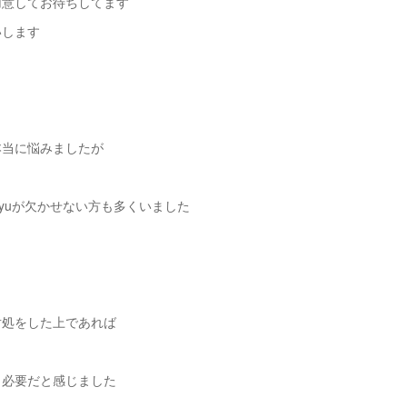
用意してお待ちしてます
いします
本当に悩みましたが
iyuが欠かせない方も多くいました
し
対処をした上であれば
も必要だと感じました