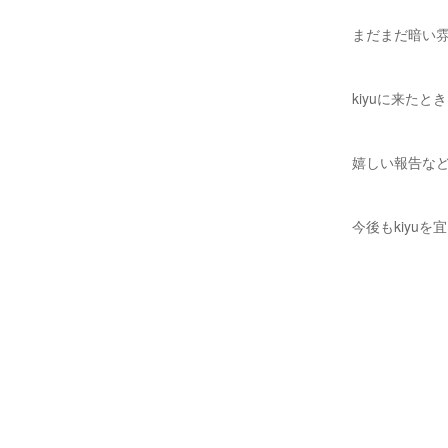
まだまだ暗い
kiyuに来た
嬉しい報告な
今後もkiyu