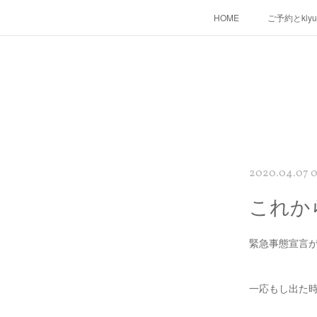
HOME
ご予約とkiy
2020.04.07 0
これか
緊急事態宣言
一応もし出た