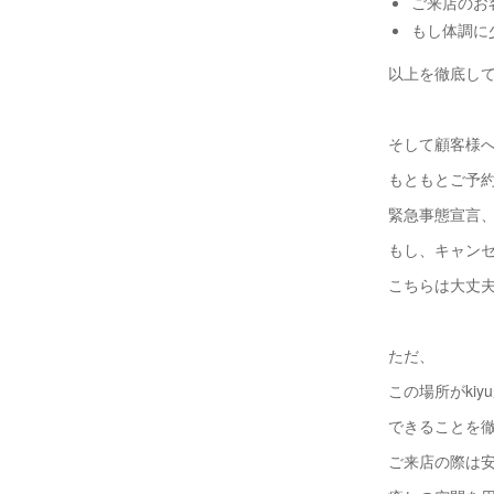
ご来店のお
もし体調に
以上を徹底し
そして顧客様
もともとご予
緊急事態宣言
もし、キャン
こちらは大丈
ただ、
この場所がki
できることを
ご来店の際は