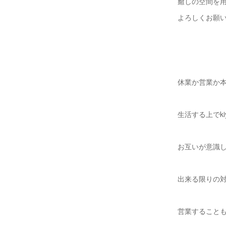
癒しの空間を
よろしくお願
休業か営業か
生活する上でk
お互いが意識
出来る限りの
営業すること