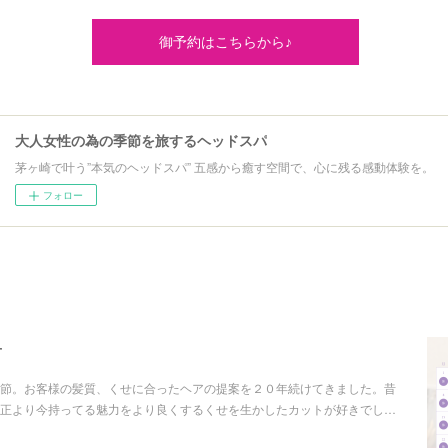
御予約はこちらから♪
大人女性の為の季節を旅するヘッドスパ
茅ヶ崎で叶う”本気のヘッドスパ” 五感から癒す空間で、心に残る感動体験を。
フォロー
せ
節。お客様の髪質、くせに合ったヘアの提案を２０年続けてきました。昔
正より今持ってる魅力をより良くするくせを生かしたカットが好きでし…