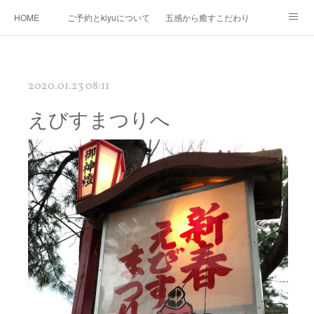
HOME
ご予約とkiyuについて
五感から癒すこだわり
Ｍｅｎｕ
Map
プロフィール
kiyuコラボ企画
2020.01.23 08:11
えびすまつりへ