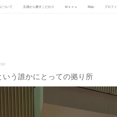
uについて
五感から癒すこだわり
Ｍｅｎｕ
Map
プロフィ
:52
u" という誰かにとっての拠り所