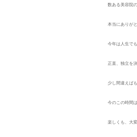
数ある美容院
本当にありが
今年は人生で
正直、独立を
少し間違えば
今のこの時間
楽しくも、大