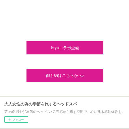
kiyuコラボ企画
御予約はこちらから♪
大人女性の為の季節を旅するヘッドスパ
茅ヶ崎で叶う”本気のヘッドスパ” 五感から癒す空間で、心に残る感動体験を。
フォロー