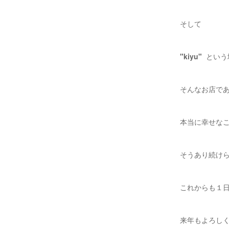
そして
"kiyu"
という
そんなお店で
本当に幸せな
そうあり続け
これからも１
来年もよろし