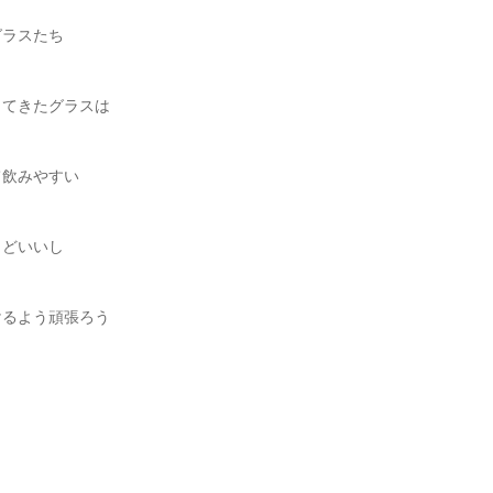
グラスたち
ってきたグラスは
て飲みやすい
うどいいし
けるよう頑張ろう