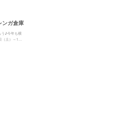
レンガ倉庫
もう♪今年も横
日（土）～1…