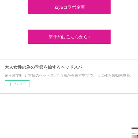
kiyuコラボ企画
御予約はこちらから♪
大人女性の為の季節を旅するヘッドスパ
茅ヶ崎で叶う”本気のヘッドスパ” 五感から癒す空間で、心に残る感動体験を。
フォロー