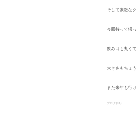
そして素敵な
今回持って帰
飲み口も丸く
大きさもちょ
また来年も行
ブログ
(
84
)