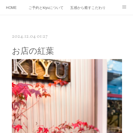
HOME
ご予約とkiyuについて
五感から癒すこだわり
Ｍｅｎｕ
Map
プロフィール
kiyuコラボ企画
2024.12.04 01:27
お店の紅葉