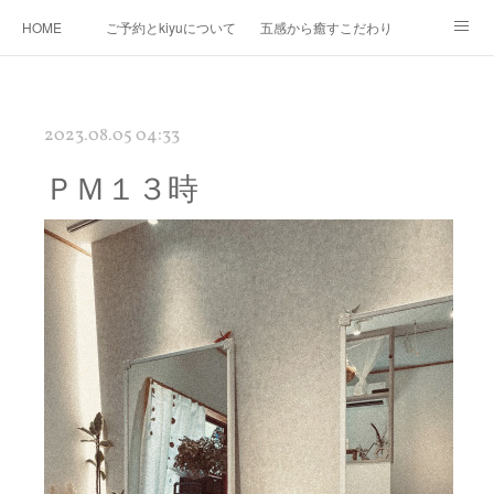
HOME
ご予約とkiyuについて
五感から癒すこだわり
Ｍｅｎｕ
Map
プロフィール
kiyuコラボ企画
2023.08.05 04:33
ＰＭ１３時