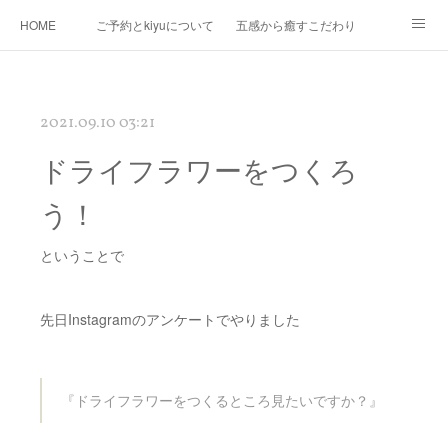
HOME
ご予約とkiyuについて
五感から癒すこだわり
Ｍｅｎｕ
Map
プロフィール
kiyuコラボ企画
2021.09.10 03:21
ドライフラワーをつくろ
う！
ということで
先日Instagramのアンケートでやりました
『ドライフラワーをつくるところ見たいですか？』