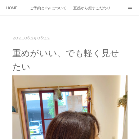
HOME
ご予約とkiyuについて
五感から癒すこだわり
Ｍｅｎｕ
Map
プロフィール
kiyuコラボ企画
2021.06.29 08:42
重めがいい、でも軽く見せ
たい